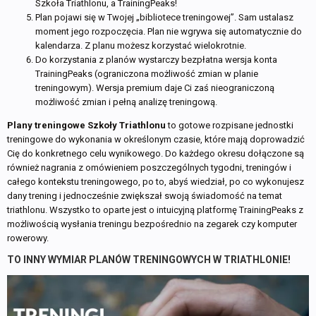
Szkoła Triathlonu, a TrainingPeaks!
Plan pojawi się w Twojej „bibliotece treningowej”. Sam ustalasz
moment jego rozpoczęcia. Plan nie wgrywa się automatycznie do
kalendarza. Z planu możesz korzystać wielokrotnie.
Do korzystania z planów wystarczy bezpłatna wersja konta
TrainingPeaks (ograniczona możliwość zmian w planie
treningowym). Wersja premium daje Ci zaś nieograniczoną
możliwość zmian i pełną analizę treningową.
Plany treningowe Szkoły Triathlonu
to gotowe rozpisane jednostki
treningowe do wykonania w określonym czasie, które mają doprowadzić
Cię do konkretnego celu wynikowego. Do każdego okresu dołączone są
również nagrania z omówieniem poszczególnych tygodni, treningów i
całego kontekstu treningowego, po to, abyś wiedział, po co wykonujesz
dany trening i jednocześnie zwiększał swoją świadomość na temat
triathlonu. Wszystko to oparte jest o intuicyjną platformę TrainingPeaks z
możliwością wysłania treningu bezpośrednio na zegarek czy komputer
rowerowy.
TO INNY WYMIAR PLANÓW TRENINGOWYCH W TRIATHLONIE!