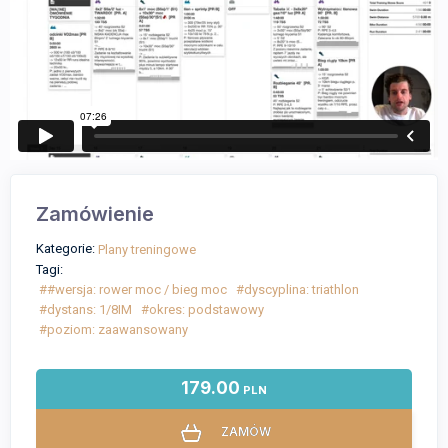
Zamówienie
Kategorie:
Plany treningowe
Tagi:
##wersja: rower moc / bieg moc
#dyscyplina: triathlon
#dystans: 1/8IM
#okres: podstawowy
#poziom: zaawansowany
179.00
PLN
ZAMÓW