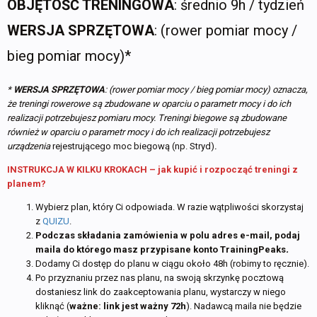
OBJĘTOŚĆ TRENINGOWA
: średnio 9h / tydzień
WERSJA SPRZĘTOWA
: (rower pomiar mocy /
bieg pomiar mocy)*
*
WERSJA SPRZĘTOWA
: (rower pomiar mocy / bieg pomiar mocy) oznacza,
że treningi rowerowe są zbudowane w oparciu o parametr mocy i do ich
realizacji potrzebujesz pomiaru mocy. Treningi biegowe są zbudowane
również w oparciu o parametr mocy i do ich realizacji potrzebujesz
urządzenia
rejestrującego moc biegową (np. Stryd)
.
INSTRUKCJA W KILKU KROKACH – jak kupić i rozpocząć treningi z
planem?
Wybierz plan, który Ci odpowiada. W razie wątpliwości skorzystaj
z
QUIZU
.
Podczas składania zamówienia w polu adres e-mail, podaj
maila do którego masz przypisane konto TrainingPeaks
.
Dodamy Ci dostęp do planu w ciągu około 48h (robimy to ręcznie).
Po przyznaniu przez nas planu, na swoją skrzynkę pocztową
dostaniesz link do zaakceptowania planu, wystarczy w niego
kliknąć (
ważne: link jest ważny 72h
). Nadawcą maila nie będzie